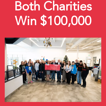
Both Charities
Win $100,000