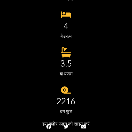
4
बेडरूम
3.5
बाथरूम
2216
वर्ग फुट
इस फ़्लोर प्लान को साझा करें