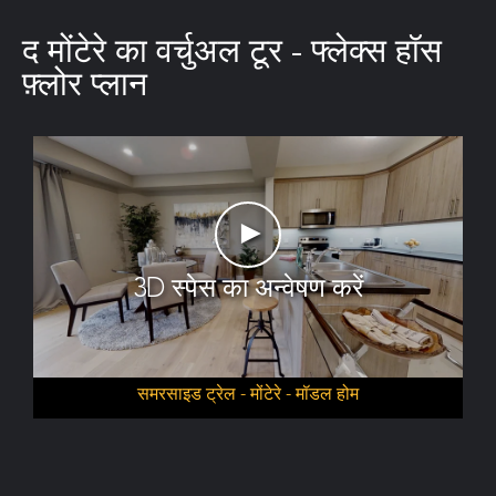
द मोंटेरे का वर्चुअल टूर - फ्लेक्स हॉस
फ़्लोर प्लान
►
3D स्पेस का अन्वेषण करें
समरसाइड ट्रेल - मोंटेरे - मॉडल होम