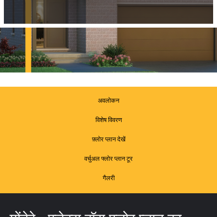
अवलोकन
विशेष विवरण
फ़्लोर प्लान देखें
वर्चुअल फ्लोर प्लान टूर
गैलरी