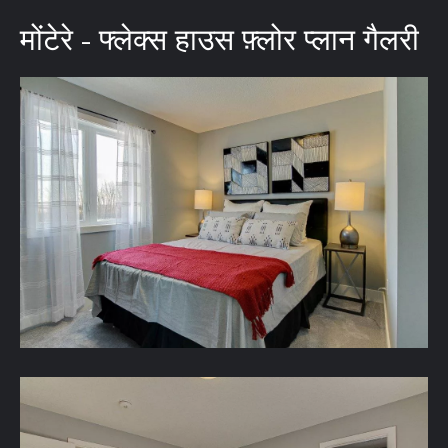
मोंटेरे - फ्लेक्स हाउस फ़्लोर प्लान गैलरी