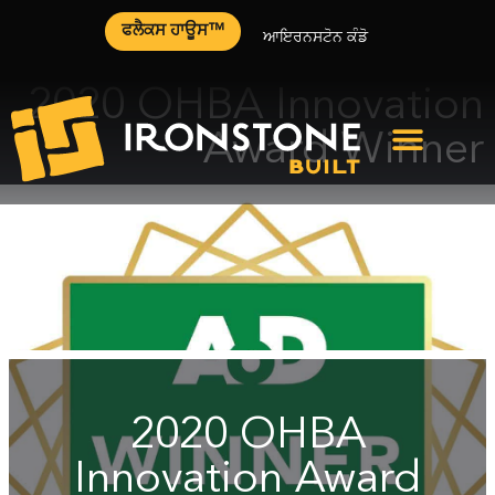
ਫਲੈਕਸ ਹਾਊਸ™
ਆਇਰਨਸਟੋਨ ਕੰਡੋ
2020 OHBA Innovation
Award Winner
2020 OHBA
Innovation Award