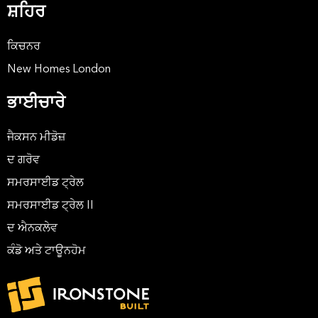
ਸ਼ਹਿਰ
ਕਿਚਨਰ
New Homes London
ਭਾਈਚਾਰੇ
ਜੈਕਸਨ ਮੀਡੋਜ਼
ਦ ਗਰੋਵ
ਸਮਰਸਾਈਡ ਟ੍ਰੇਲ
ਸਮਰਸਾਈਡ ਟ੍ਰੇਲ II
ਦ ਐਨਕਲੇਵ
ਕੰਡੋ ਅਤੇ ਟਾਊਨਹੋਮ