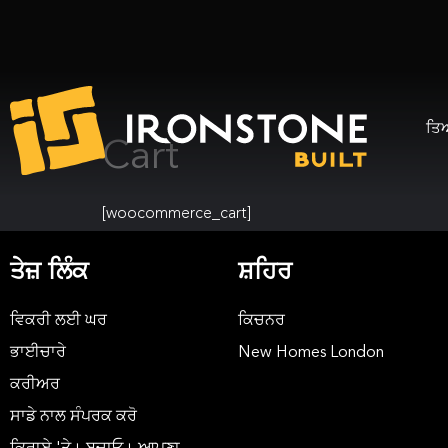
ਤਿ
Cart
[woocommerce_cart]
ਤੇਜ਼ ਲਿੰਕ
ਸ਼ਹਿਰ
ਵਿਕਰੀ ਲਈ ਘਰ
ਕਿਚਨਰ
ਭਾਈਚਾਰੇ
New Homes London
ਕਰੀਅਰ
ਸਾਡੇ ਨਾਲ ਸੰਪਰਕ ਕਰੋ