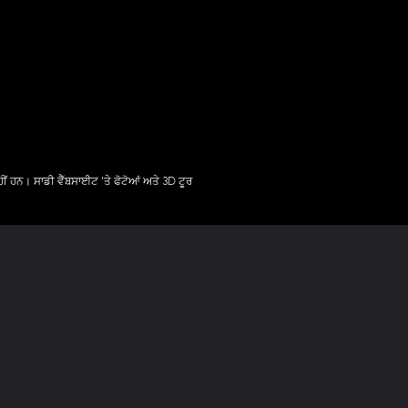
ੀਂ ਹਨ। ਸਾਡੀ ਵੈੱਬਸਾਈਟ 'ਤੇ ਫੋਟੋਆਂ ਅਤੇ 3D ਟੂਰ