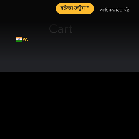
ਫਲੈਕਸ ਹਾਊਸ™
ਆਇਰਨਸਟੋਨ ਕੰਡੋ
Cart
PA