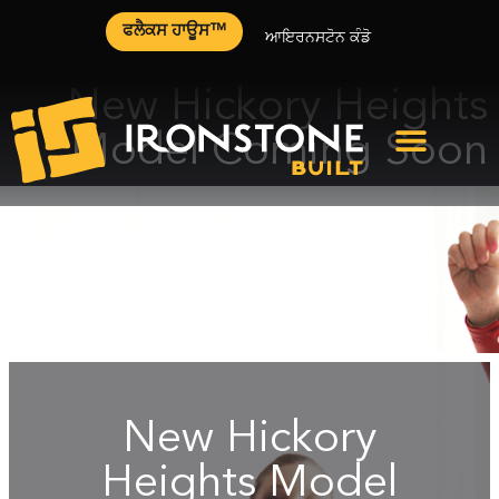
ਫਲੈਕਸ ਹਾਊਸ™
ਆਇਰਨਸਟੋਨ ਕੰਡੋ
New Hickory Heights
Model Coming Soon
New Hickory
Heights Model