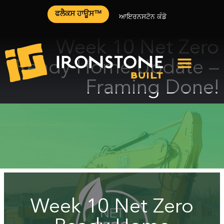
ਫਲੈਕਸ ਹਾਊਸ™
ਆਇਰਨਸਟੋਨ ਕੰਡੋ
Week 10 Net Zero
Ready Home Update –
Framing Done!
Week 10 Net Zero