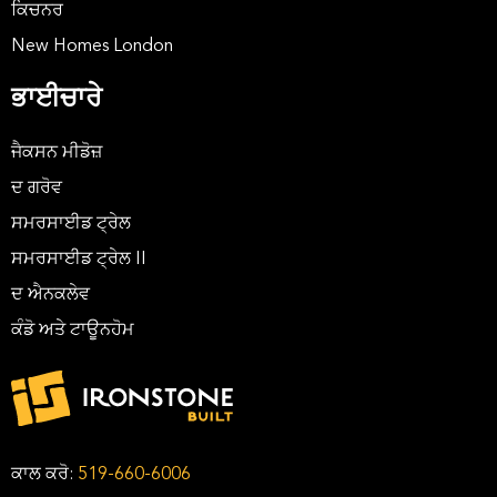
ਕਿਚਨਰ
New Homes London
ਭਾਈਚਾਰੇ
ਜੈਕਸਨ ਮੀਡੋਜ਼
ਦ ਗਰੋਵ
ਸਮਰਸਾਈਡ ਟ੍ਰੇਲ
ਸਮਰਸਾਈਡ ਟ੍ਰੇਲ II
ਦ ਐਨਕਲੇਵ
ਕੰਡੋ ਅਤੇ ਟਾਊਨਹੋਮ
ਕਾਲ ਕਰੋ:
519-660-6006