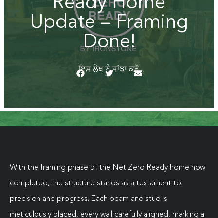
Ready Home
Update – Framing
Done!
ਇਸ ਲੇਖ ਨੂੰ ਸਾਂਝਾ ਕਰੋ
With the framing phase of the Net Zero Ready home now
completed, the structure stands as a testament to
precision and progress. Each beam and stud is
meticulously placed, every wall carefully aligned, marking a